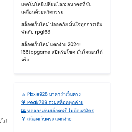
เทคโนโลยีเปลี่ยนโลก: อนาคตที่ขับ
เคลื่อนด้วยนวัตกรรม
สล็อตเว็บใหม่ ปลอดภัย มั่นใจทุกการเดิม
พันกับ rpg168
สล็อตเว็บใหม่ แตกง่าย 2024!
168topgame สปินรับโชค มั่นใจถอนได้
จริง
🎀 Pixxie928 บาคาร่าเว็บตรง
🧡 Peak789 รวมสล็อตทุกค่าย
🎰 ทดลองเล่นสล็อตฟรี ไม่ต้องสมัคร
🎯 สล็อตเว็บตรง แตกง่าย
ไม่