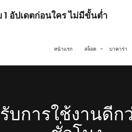
1 อัปเดตก่อนใคร ไม่มีขั้นต่ำ
หน้าแรก
สล็อต
บาคาร่า
งรับการใช้งานดีกว