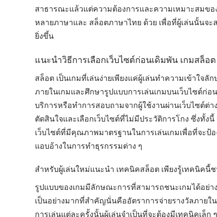
สาธารณะแล้วแต่ความต้องการและความเหมาะสมของผู้เ
หลายภาษาและ
สล็อตภาษาไทย
ด้วย เพื่อที่ผู้เล่น
ยิ่งขึ้น
แนะนำวิธีการเลือกเว็บไซต์ก่อนเดิมพัน
เกมสล็อ
สล็อต เป็นเกมที่เล่นง่ายเพียงแค่ผู้เล่นทำความเข้าใ
ภายในเกมและศึกษารูปแบบการเล่นเกมบนเว็บไซต์ก่อนที่
บริการหรือทำการสอบถามจากผู้ใช้งานผ่านเว็บไซต์ต่าง ๆ 
ตัดสินใจและเลือกเว็บไซต์ที่ไม่มีประวัติการโกง ซึ่งทั้งนี้
เว็บไซต์ที่มีคุณภาพมาตรฐานในการเล่นเกมเพื่อที่จะป้อ
แอบอ้างในการทำธุรกรรมต่าง ๆ
สำหรับผู้เล่นใหม่แนะนำ
เทคนิคสล็อต
เพียงรู้เทคนิคนี้
รูปแบบของเกมมีลักษณะการที่สามารถชนะเกมได้อย่างง่า
เป็นอย่างมากที่สำคัญนั่นคืออัตราการจ่ายรางวัลภายในเ
การเล่นแต่ละครั้งนั้นผู้เล่นจำเป็นที่จะต้องมีเทคนิคเล็