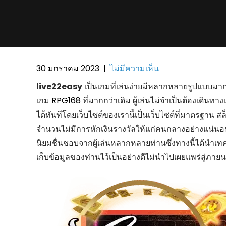
30 มกราคม 2023
|
ไม่มีความเห็น
live22easy
เป็นเกมที่เล่นง่ายมีหลากหลายรูปแบบมากกว
เกม
RPG168
ที่มากกว่าเดิม ผู้เล่นไม่จำเป็นต้องเดินทางเ
ได้ทันทีโดยเว็บไซต์ของเรานี้เป็นเว็บไซต์ที่มาตรฐาน
สล
จำนวนไม่มีการหักเงินรางวัลให้แก่คนกลางอย่างแน่นอ
นิยมชื่นชอบจากผู้เล่นหลากหลายท่านซึ่งทางนี้ได้นำเทค
เก็บข้อมูลของท่านไว้เป็นอย่างดีไม่นำไปเผยแพร่สู่ภา