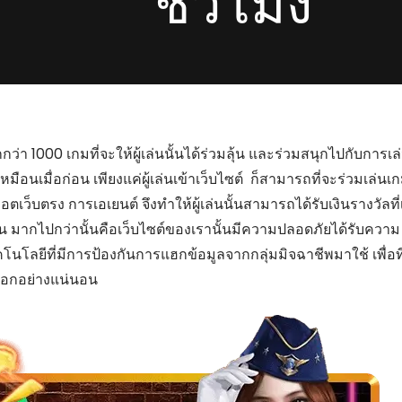
ชั่วโมง
่า 1000 เกมที่จะให้ผู้เล่นนั้นได้ร่วมลุ้น และร่วมสนุกไปกับการเล
หมือนเมื่อก่อน เพียงแค่ผู้เล่นเข้าเว็บไซต์
ก็สามารถที่จะร่วมเล่นเ
็อตเว็บตรง
การเอเยนต์ จึงทำให้ผู้เล่นนั้นสามารถได้รับเงินรางวัลที่
น มากไปกว่านั้นคือเว็บไซต์ของเรานั้นมีความปลอดภัยได้รับความ
โนโลยีที่มีการป้องกันการแฮกข้อมูลจากกลุ่มมิจฉาชีพมาใช้ เพื่อท
ยนอกอย่างแน่นอน